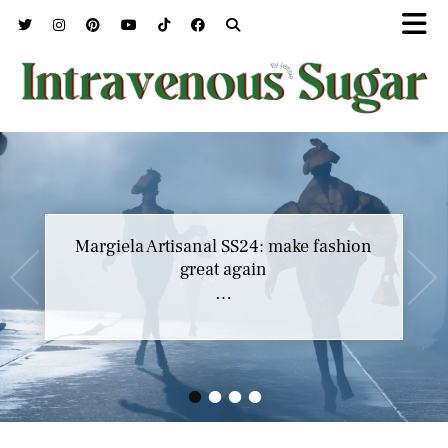
Margiela Artisanal SS24: make fashion
great again
…
•
•
•
•