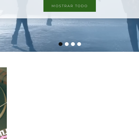
MOSTRAR TODO
•
•
•
•