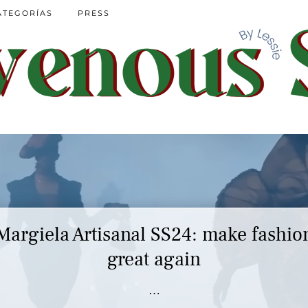
ATEGORÍAS
PRESS
Margiela Artisanal SS24: make fashio
great again
…