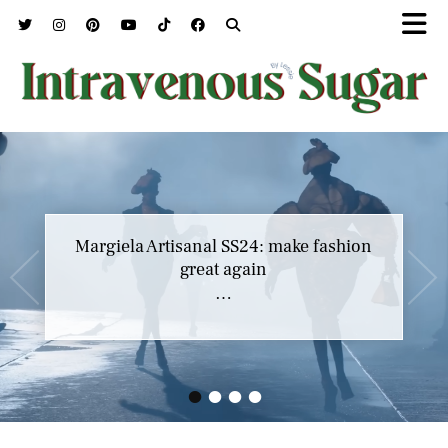
Margiela Artisanal SS24: make fashion
great again
…
•
•
•
•