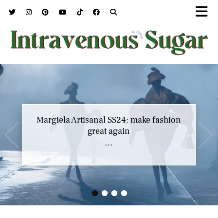
Margiela Artisanal SS24: make fashion
great again
…
•
•
•
•