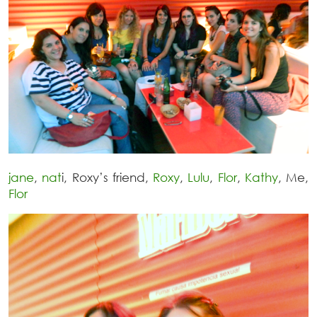
jane
,
nat
i, Roxy’s friend,
Roxy
,
Lulu
,
Flor
,
Kathy
, Me,
Flor