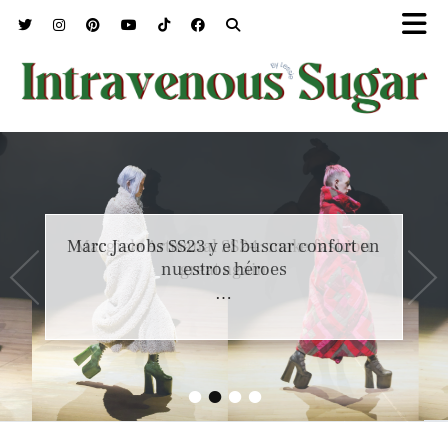
Marc Jacobs SS23 y el buscar confort en
nuestros héroes
…
•
•
•
•