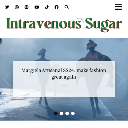
Margiela Artisanal SS24: make fashion
great again
…
•
•
•
•