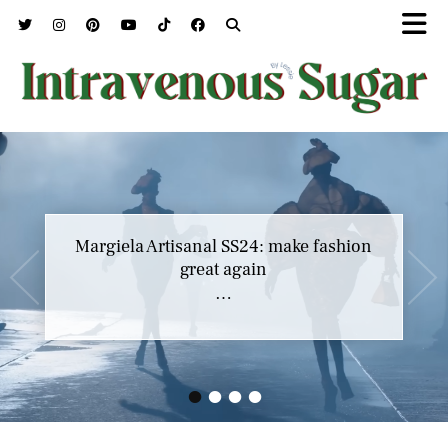
Marc Jacobs SS23 y el buscar confort en
Margiela Artisanal SS24: make fashion
nuestros héroes
great again
…
…
•
•
•
•