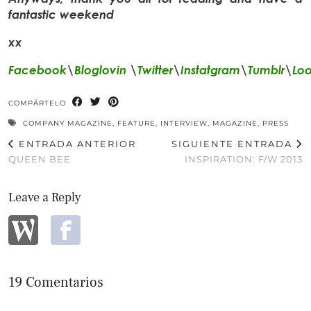
fantastic weekend
xx
Facebook
\
Bloglovin
\
Twitter
\
Instatgram
\
Tumblr
\
Lo
COMPÁRTELO
COMPANY MAGAZINE
,
FEATURE
,
INTERVIEW
,
MAGAZINE
,
PRESS
ENTRADA ANTERIOR
SIGUIENTE ENTRADA
QUEEN BEE
INSPIRATION: F/W 2013
Leave a Reply
19 Comentarios