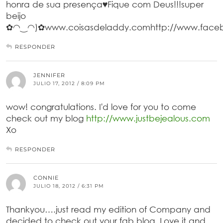
honra de sua presença♥Fique com Deus!!!super
beijo
✿◠‿◠)✿www.coisasdeladdy.comhttp://www.faceb
RESPONDER
JENNIFER
JULIO 17, 2012 / 8:09 PM
wow! congratulations. I'd love for you to come
check out my blog
http://www.justbejealous.com
Xo
RESPONDER
CONNIE
JULIO 18, 2012 / 6:31 PM
Thankyou….just read my edition of Company and
decided to check out your fab blog. Love it and