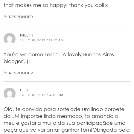
that makes me so happy! thank you doll x
RESPONDER
NILL'IN
JULIO 16, 2012 / 12:12 AM
You're welcome Lessie. 'A lovely Buenos Aires
blooger'..(:
RESPONDER
ELLY
JULIO 16, 2012 / 4:36 PM
Olá, te convido para sorteiode um lindo corpete
da JM Importsé lindo mesmooo, to amando o
meu e gostaria muito da sua participaçãoé uma
peça que vc vai amar ganhar tbm!Obrigada pela