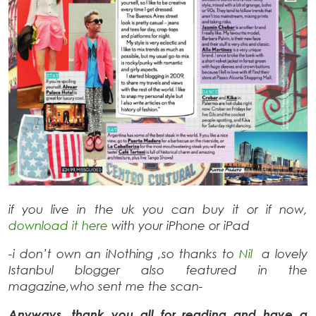
if you live in the uk you can buy it or if now,
download it here
with your iPhone or iPad
-i don’t own an iNothing ,so thanks to
Nil
a lovely
Istanbul blogger also featured in the
magazine,who sent me the scan-
Anyways, thank you all for reading and have a