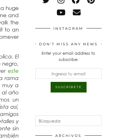
s a huge
r me and
alk the
it to an
INSTAGRAM
homever
DON’T MISS ANY NEWS
Enter your email address to
lica. El
subscribe:
 negro,
ver
este
na rama
y muy a
 al año
imos un
ta así,
 amigos
talles y
ente sin
también
ARCHIVOS