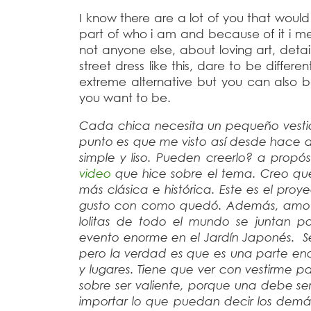
I know there are a lot of you that would fi
part of who i am and because of it i me
not anyone else, about loving art, det
street dress like this, dare to be differ
extreme alternative but you can also 
you want to be.
Cada chica necesita un pequeño vestido
punto es que me visto así desde hace a
simple y liso. Pueden creerlo? a propós
video
que hice sobre el tema. Creo que
más clásica e histórica. Este es el pr
gusto con como quedó. Además, amo la
lolitas de todo el mundo se juntan pa
evento enorme en el Jardín Japonés. S
pero la verdad es que es una parte en
y lugares. Tiene que ver con vestirme pa
sobre ser valiente, porque una debe ser v
importar lo que puedan decir los demás