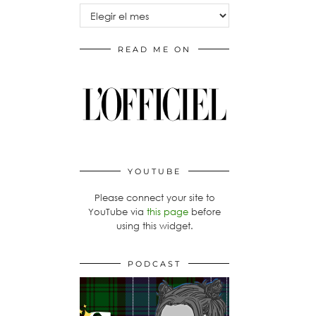
Archivos
READ ME ON
YOUTUBE
Please connect your site to
YouTube via
this page
before
using this widget.
PODCAST