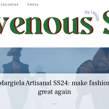
ATEGORÍAS
PRESS
Margiela Artisanal SS24: make fashio
Marc Jacobs SS23 y el buscar confor
en nuestros héroes
great again
…
…