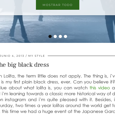
MOSTRAR TODO
MOSTRAR TODO
•
•
•
•
JUNIO 4, 2013
MY STYLE
he big black dress
in Lolita, the term little does not apply. The thing is, i
is is my first plain black dress, ever. Can you believe it
lue about what lolita is, you can watch
this video
ab
 i’m leaning towards a classic more historical way of d
 on instagram and i’m quite pleased with it. Besides,
Saturday, two times a year lolitas around the world get 
ay, this time we had a huge event at the Japanese Gar