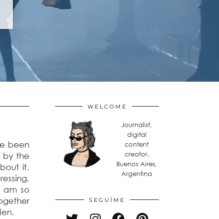
WELCOME
Journalist,
digital
’ve been
content
creator.
? by the
Buenos Aires,
out it.
Argentina
ressing.
 i am so
together
SEGUÍME
den.