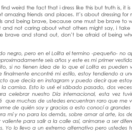
nd weird the fact that i dress like this but truth is, it i
t amazing friends and places. It’s about dressing fo
ails and being brave, because one must be brave to w
ent and not caring about what others might say, i take 
be brave and stand out, don’t be afraid of being w
 negro, pero en el Lolita el termino -pequeño- no ap
proximadamente seis años y este es mi primer vestido
ito, si no tienen idea de lo que el Lolita es pueden 
 finalmente encontré mi estilo, estoy tendiendo a u
oyecto que decía en instagram y puedo decir que esto
 camisa. Esto lo usé el sábado pasado, dos veces
ra celebrar nuestro Día internacional, esta vez tuv
é que muchas de ustedes encuentran raro que me vis
orme de quién soy y gracias a esto conocí a grandes
ra mí y no para los demás, sobre amar al arte, los de
aliente para salir a la calle así, animarse a ser difer
. Yo lo llevo a un extremo alternativo pero ustedes 