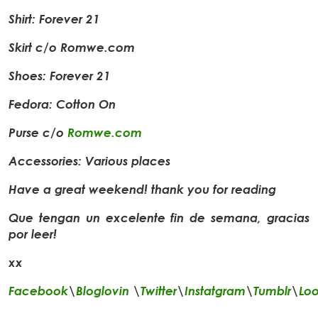
Shirt: Forever 21
Skirt c/o Romwe.com
Shoes: Forever 21
Fedora: Cotton On
Purse c/o
Romwe.com
Accessories: Various places
Have a great weekend! thank you for reading
Que tengan un excelente fin de semana, gracias
por leer!
xx
Facebook
\
Bloglovin
\
Twitter
\
Instatgram
\
Tumblr
\
Lo