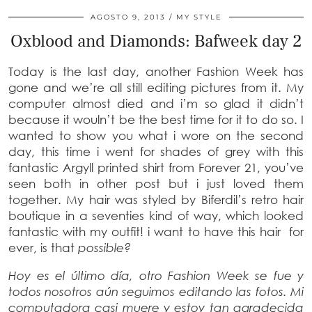
AGOSTO 9, 2013
MY STYLE
Oxblood and Diamonds: Bafweek day 2
Today is the last day, another Fashion Week has
gone and we’re all still editing pictures from it. My
computer almost died and i’m so glad it didn’t
because it wouln’t be the best time for it to do so. I
wanted to show you what i wore on the second
day, this time i went for shades of grey with this
fantastic Argyll printed shirt from Forever 21, you’ve
seen both in other post but i just loved them
together. My hair was styled by Biferdil’s retro hair
boutique in a seventies kind of way, which looked
fantastic with my outfit! i want to have this hair for
ever, is that
possible?
Hoy es el último día, otro Fashion Week se fue y
todos nosotros aún seguimos editando las fotos. Mi
computadora casi muere y estoy tan agradecida