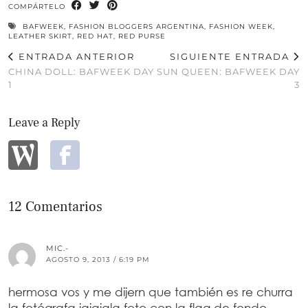
COMPÁRTELO
BAFWEEK
,
FASHION BLOGGERS ARGENTINA
,
FASHION WEEK
,
LEATHER SKIRT
,
RED HAT
,
RED PURSE
ENTRADA ANTERIOR
SIGUIENTE ENTRADA
CHINA DOLL: BAFWEEK DAY
SUN QUEEN: BAFWEEK DAY
1
3
Leave a Reply
12 Comentarios
MIC.-
AGOSTO 9, 2013 / 6:19 PM
hermosa vos y me dijern que también es re churra
la fotógrafa jajajala foto con la flag de fondo