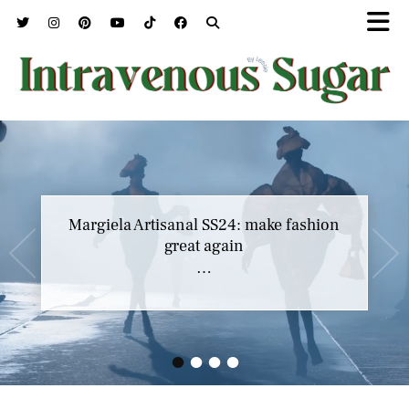
Marc Jacobs SS23 y el buscar confort en
Margiela Artisanal SS24: make fashion
nuestros héroes
great again
…
…
•
•
•
•