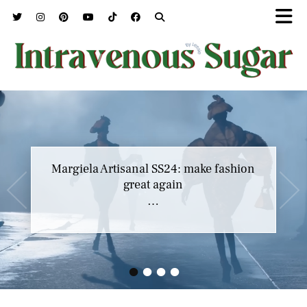
Marc Jacobs SS23 y el buscar confort en
Margiela Artisanal SS24: make fashion
nuestros héroes
great again
…
…
•
•
•
•