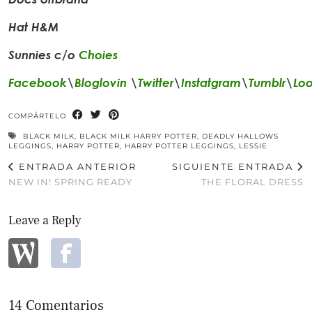
Hat H&M
Sunnies c/o
Choies
Facebook
\
Bloglovin
\
Twitter
\
Instatgram
\
Tumblr
\
Lo
COMPÁRTELO
BLACK MILK
,
BLACK MILK HARRY POTTER
,
DEADLY HALLOWS
LEGGINGS
,
HARRY POTTER
,
HARRY POTTER LEGGINGS
,
LESSIE
ENTRADA ANTERIOR
SIGUIENTE ENTRADA
NEW IN! SPRING READY
THE FLORAL DRESS
Leave a Reply
14 Comentarios