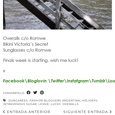
Overalls c/o Romwe
Bikini Victoria’s Secret
Sunglasses c/o Romwe
Finals week is starting, wish me luck!
x
Facebook
\
Bloglovin
\
Twitter
\
Instatgram
\
Tumblr
\
Lo
COMPÁRTELO
DUNGAREES
,
FASHION BLOGGERS ARGENTINA
,
HOLIDAYS
,
INTRAVENOUS SUGAR
,
LESSIE
,
LUCKY
,
OVERALLS
ENTRADA ANTERIOR
SIGUIENTE ENTRADA