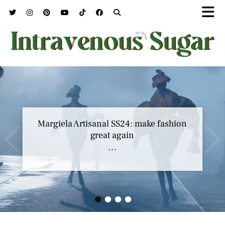
Marc Jacobs SS23 y el buscar confort en
Margiela Artisanal SS24: make fashion
nuestros héroes
great again
…
…
•
•
•
•