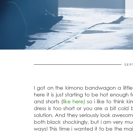
SEP
I got on the kimono bandwagon a littl
here it is just starting to be hot enough 
and shorts (
like here)
so i like to think 
dress is too short or you are a bit col
solution. And they seriously look awesome
both black shockingly, but i am very m
ways! This time i wanted it to be the ma