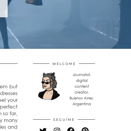
WELCOME
Journalist,
digital
hem but
content
creator.
 dresses
Buenos Aires,
eel your
Argentina
 perfect
 so far,
ny many
SEGUÍME
nies and