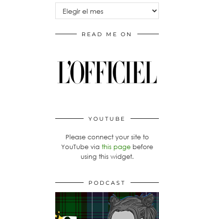
Archivos
READ ME ON
YOUTUBE
Please connect your site to
YouTube via
this page
before
using this widget.
PODCAST