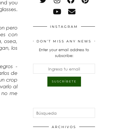
 and you
glasses.
on pero
INSTAGRAM
mes con
a, osea,
DON’T MISS ANY NEWS
gan, los
Enter your email address to
subscribe:
egros -
arlos de
 un crop
arlo al
, no me
ARCHIVOS