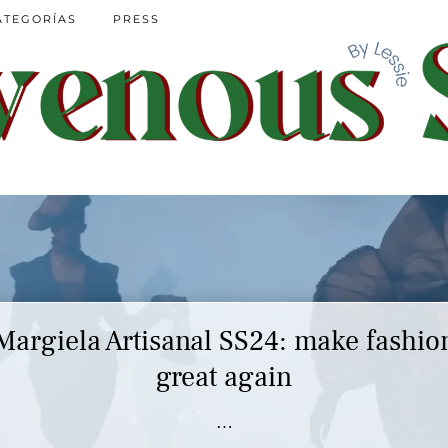
ATEGORÍAS
PRESS
Margiela Artisanal SS24: make fashio
Marc Jacobs SS23 y el buscar confor
en nuestros héroes
great again
…
…