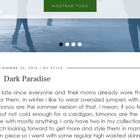
MOSTRAR TODO
MOSTRAR TODO
•
•
•
•
TIEMBRE 24, 2014
MY STYLE
Dark Paradise
e late since everyone and their moms already wore t
for them. In winter i like to wear oversized jumpers with
kimonos are the summer version of that, i mean, if you f
d but not cold enough for a cardigan, kimonos are the
 with mostly anything. I only have two in my collection
uch looking forward to get more and style them in ma
in piece so i went with some regular high waisted skin