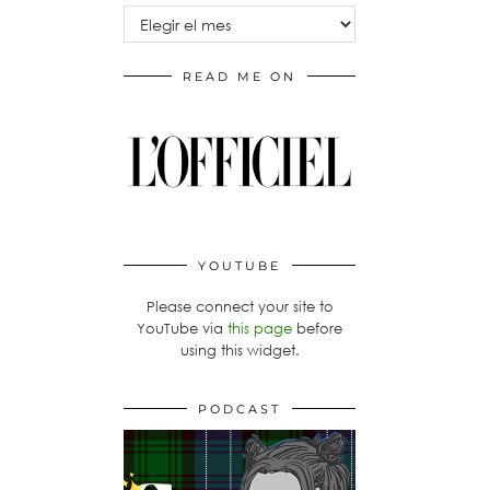
Archivos
READ ME ON
YOUTUBE
Please connect your site to
YouTube via
this page
before
using this widget.
PODCAST