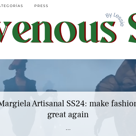
ATEGORÍAS
PRESS
Margiela Artisanal SS24: make fashio
Marc Jacobs SS23 y el buscar confor
en nuestros héroes
great again
…
…