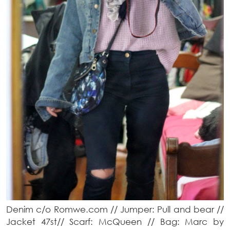
Denim c/o Romwe.com // Jumper: Pull and bear //
Jacket 47st// Scarf: McQueen // Bag: Marc by