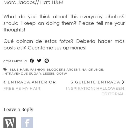
Marc Jacobs// Hat: H&M
What do you think about this everyday photos?
should i keep on doing them? Please tell me your
thoughts!
Qué opinan de estas fotos? Debería hacer más
posts así? Cuénteme sus opiniones!
COMPÁRTELO
BLUE HAIR
,
FASHION BLOGGERS ARGENTINA
,
GRUNGE
,
INTRAVENOUS SUGAR
,
LESSIE
,
OOTW
ENTRADA ANTERIOR
SIGUIENTE ENTRADA
FREE AS MY HAIR
INSPIRATION: HALLOWEEN
EDITORIAL
Leave a Reply