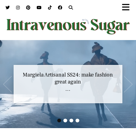
Marc Jacobs SS23 y el buscar confort en
Margiela Artisanal SS24: make fashion
nuestros héroes
great again
…
…
•
•
•
•