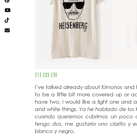
(1)
(2)
(3)
I’ve talked already about Kimonos and
to be a little bit more covered up or ad
have two, i would like a light one and
and white things.
Ya he hablado de los 
cuando queremos cubrirnos un poco o
tengo dos, me gustaria uno clarito y 
blanco y negro.