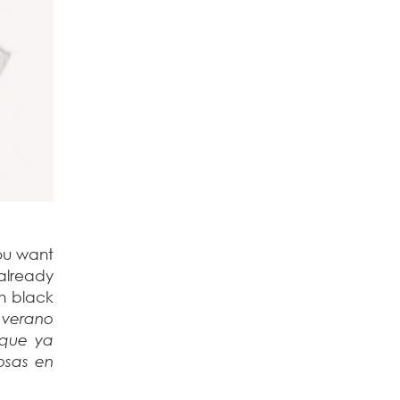
ou want
 already
h black
 verano
nque ya
osas en