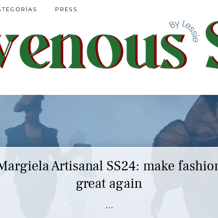
ATEGORÍAS
PRESS
Margiela Artisanal SS24: make fashio
Marc Jacobs SS23 y el buscar confor
en nuestros héroes
great again
…
…