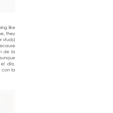
ing like
me, they
r studs)
because
n de la
 aunque
el día,
 con la