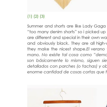
(1)
(2)
(3)
Summer and shorts are like Lady Gaga a
“too many denim shorts” so i picked up
are different and special in their own wa
and obviously black. They are all hi
they make the nicest shape.
El verano
mano. No existe tal cosa como “demas
son básicamente lo mismo, siguen sien
detallados con parches (o tachas) y ob
enorme cantidad de cosas cortas que t