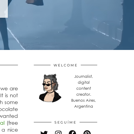
WELCOME
Journalist,
digital
 we are
content
creator.
t is not
Buenos Aires,
ith some
Argentina
hocolate
 wanted
al
(free
SEGUÍME
 a nice