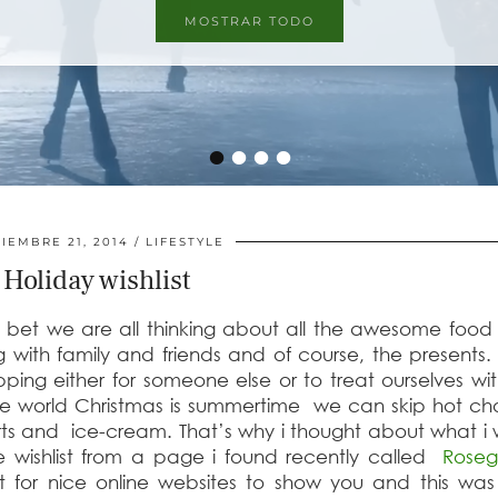
MOSTRAR TODO
MOSTRAR TODO
•
•
•
•
IEMBRE 21, 2014
LIFESTYLE
Holiday wishlist
 bet we are all thinking about all the awesome food
 with family and friends and of course, the presents. I
pping either for someone else or to treat ourselves w
f the world Christmas is summertime we can skip hot c
ts and ice-cream. That’s why i thought about what i
tle wishlist from a page i found recently called
Roseg
t for nice online websites to show you and this was