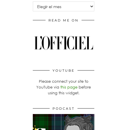
Archivos
READ ME ON
YOUTUBE
Please connect your site to
YouTube via
this page
before
using this widget.
PODCAST