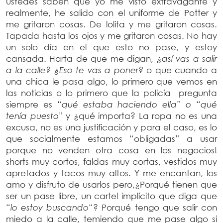
ustedes saben que yo me visto extravagante y
realmente, he salido con el uniforme de Potter y
me gritaron cosas. De lolita y me gritaron cosas.
Tapada hasta los ojos y me gritaron cosas. No hay
un solo día en el que esto no pase, y estoy
cansada. Harta de que me digan,
¿así vas a salir
a la calle? ¿Eso te vas a poner?
o que cuando a
una chica le pasa algo, lo primero que vemos en
las noticias o lo primero que la policía pregunta
siempre es “
qué estaba haciendo ella” o “qué
tenía puesto
” y ¿qué importa? La ropa no es una
excusa, no es una justificación y para el caso, es lo
que socialmente estamos “obligadas” a usar
porque no venden otra cosa en los negocios!
shorts muy cortos, faldas muy cortas, vestidos muy
apretados y tacos muy altos. Y me encantan, los
amo y disfruto de usarlos pero,¿Porqué tienen que
ser un pase libre, un cartel implícito que diga que
“
lo estoy buscando
“? Porqué tengo que salir con
miedo a la calle, temiendo que me pase algo si