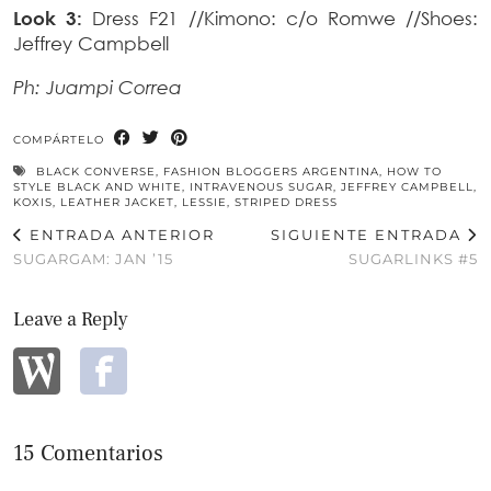
Look 3
:
Dress F21 //Kimono: c/o Romwe //Shoes:
Jeffrey Campbell
Ph: Juampi Correa
COMPÁRTELO
BLACK CONVERSE
,
FASHION BLOGGERS ARGENTINA
,
HOW TO
STYLE BLACK AND WHITE
,
INTRAVENOUS SUGAR
,
JEFFREY CAMPBELL
,
KOXIS
,
LEATHER JACKET
,
LESSIE
,
STRIPED DRESS
ENTRADA ANTERIOR
SIGUIENTE ENTRADA
SUGARGAM: JAN ’15
SUGARLINKS #5
Leave a Reply
15 Comentarios