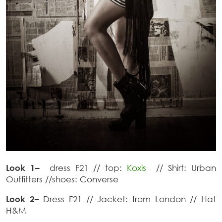
Look 1
–
dress F21 // top:
Koxis
// Shirt: Urban
Outfitters //shoes: Converse
Look 2
–
Dress F21 // Jacket: from London // Hat
H&M