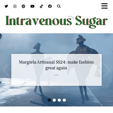
Marc Jacobs SS23 y el buscar confort en
Margiela Artisanal SS24: make fashion
nuestros héroes
great again
…
…
•
•
•
•