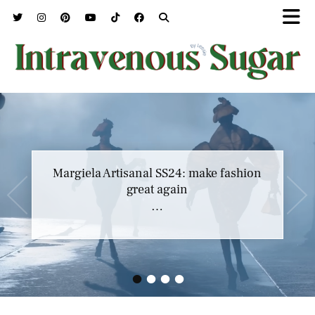
Marc Jacobs SS23 y el buscar confort en
nuestros héroes
…
•
•
•
•