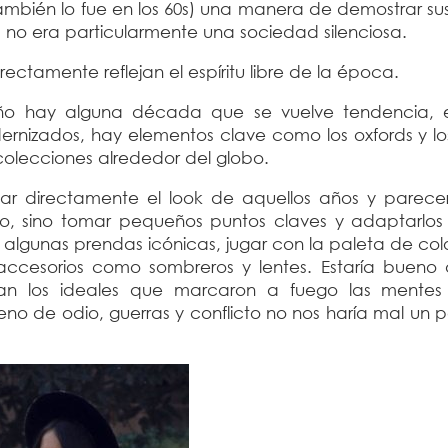
mbién lo fue en los 60s) una manera de demostrar sus
ta no era particularmente una sociedad silenciosa.
rectamente reflejan el espíritu libre de la época.
año hay alguna década que se vuelve tendencia, 
rnizados, hay elementos clave como los oxfords y los
colecciones alrededor del globo.
iar directamente el look de aquellos años y parec
o, sino tomar pequeños puntos claves y adaptarlos 
lgunas prendas icónicas, jugar con la paleta de colo
 accesorios como sombreros y lentes. Estaría bueno 
an los ideales que marcaron a fuego las mentes
eno de odio, guerras y conflicto no nos haría mal un