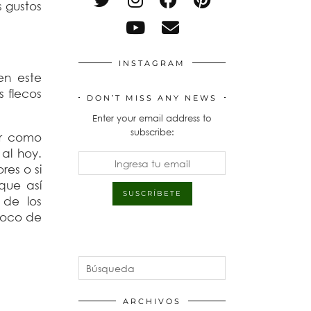
 gustos
INSTAGRAM
en este
 flecos
DON’T MISS ANY NEWS
Enter your email address to
subscribe:
er como
al hoy.
res o si
que así
 de los
 poco de
ARCHIVOS