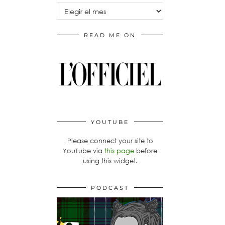
Archivos
READ ME ON
YOUTUBE
Please connect your site to
YouTube via
this page
before
using this widget.
PODCAST