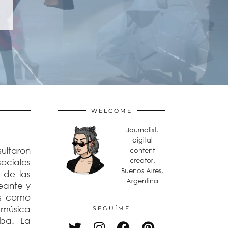
WELCOME
Journalist,
digital
ultaron
content
creator.
ociales
Buenos Aires,
 de las
Argentina
eante y
es como
a música
SEGUÍME
aba. La