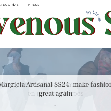
ATEGORÍAS
PRESS
Marc Jacobs SS23 y el buscar confor
en nuestros héroes
…