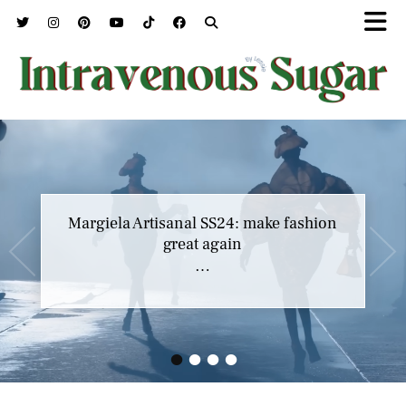
Marc Jacobs SS23 y el buscar confort en
Margiela Artisanal SS24: make fashion
nuestros héroes
great again
…
…
•
•
•
•