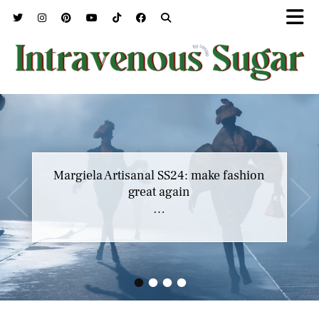
Marc Jacobs SS23 y el buscar confort en
Margiela Artisanal SS24: make fashion
nuestros héroes
great again
…
…
•
•
•
•