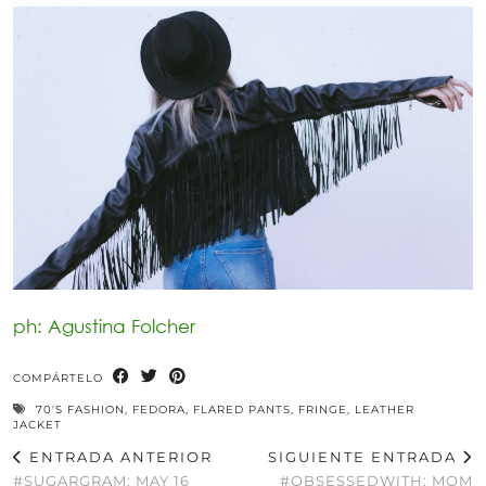
ph: Agustina Folcher
COMPÁRTELO
70'S FASHION
,
FEDORA
,
FLARED PANTS
,
FRINGE
,
LEATHER
JACKET
ENTRADA ANTERIOR
SIGUIENTE ENTRADA
#SUGARGRAM: MAY 16
#OBSESSEDWITH: MOM