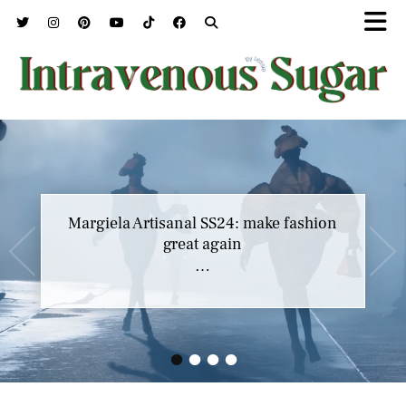
Marc Jacobs SS23 y el buscar confort en
Margiela Artisanal SS24: make fashion
nuestros héroes
great again
…
…
•
•
•
•