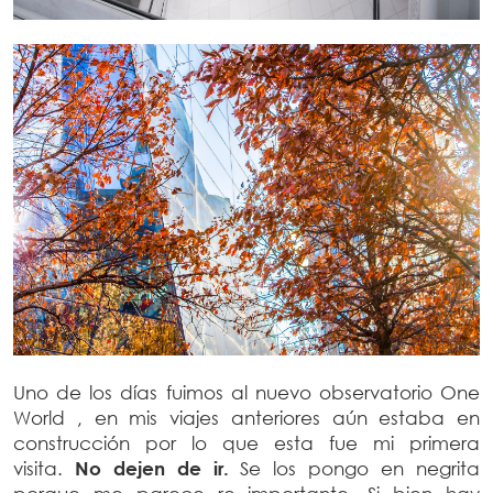
Uno de los días fuimos al nuevo observatorio One
World , en mis viajes anteriores aún estaba en
construcción por lo que esta fue mi primera
visita.
No dejen de ir.
Se los pongo en negrita