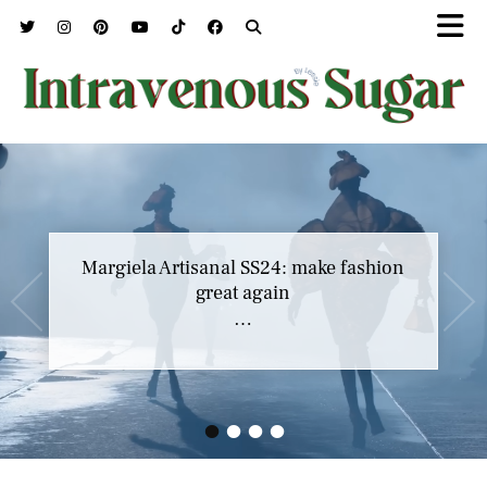
Marc Jacobs SS23 y el buscar confort en
Margiela Artisanal SS24: make fashion
nuestros héroes
great again
…
…
•
•
•
•