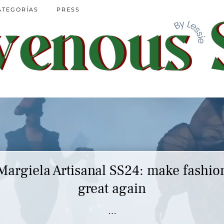
ATEGORÍAS
PRESS
Margiela Artisanal SS24: make fashio
great again
…