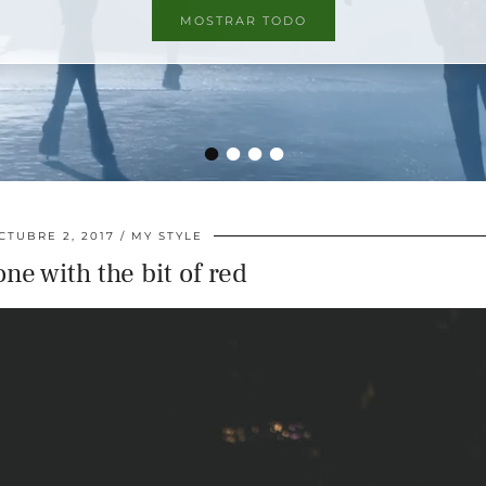
MOSTRAR TODO
•
•
•
•
CTUBRE 2, 2017
MY STYLE
ne with the bit of red