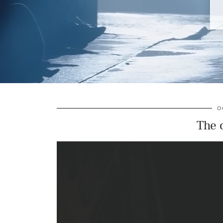
O
The o