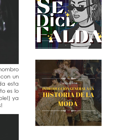
 hombro
 con un
da esta
o es lo
ble!) ya
s!