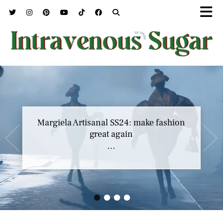
Marc Jacobs SS23 y el buscar confort en
Margiela Artisanal SS24: make fashion
nuestros héroes
great again
…
…
•
•
•
•