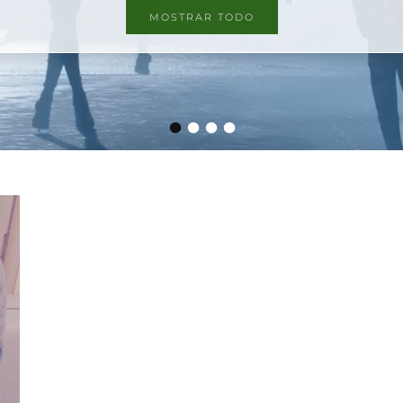
MOSTRAR TODO
•
•
•
•