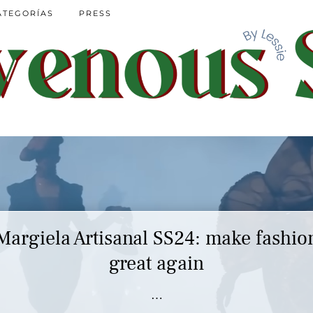
ATEGORÍAS
PRESS
Margiela Artisanal SS24: make fashio
great again
…