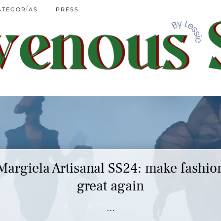
ATEGORÍAS
PRESS
Margiela Artisanal SS24: make fashio
great again
…