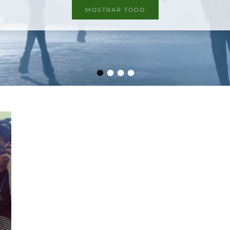
MOSTRAR TODO
•
•
•
•