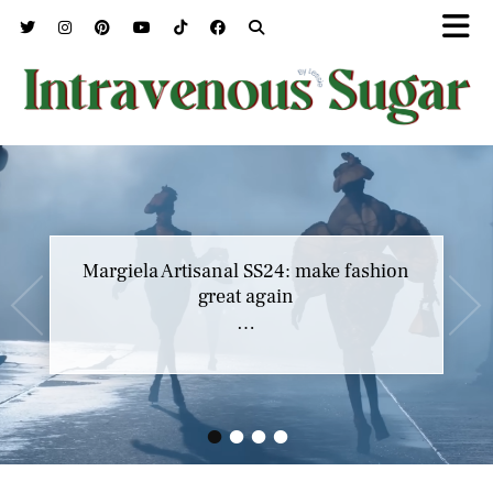
Margiela Artisanal SS24: make fashion
great again
…
•
•
•
•