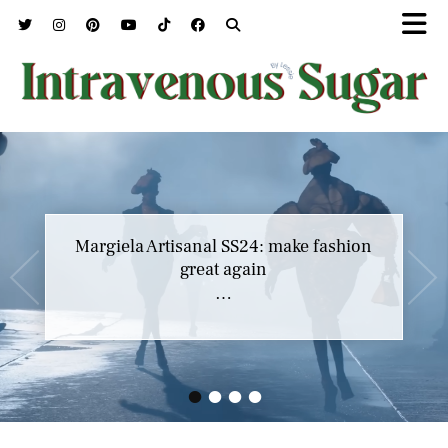
Margiela Artisanal SS24: make fashion
great again
…
•
•
•
•