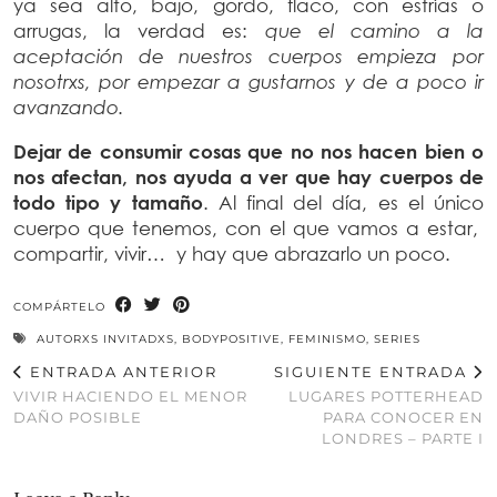
ya sea alto, bajo, gordo, flaco, con estrías o
arrugas, la verdad es:
que el camino a la
aceptación de nuestros cuerpos empieza por
nosotrxs, por empezar a gustarnos y de a poco ir
avanzando.
Dejar de consumir cosas que no nos hacen bien o
nos afectan, nos ayuda a ver que hay cuerpos de
todo tipo y tamaño
. Al final del día, es el único
cuerpo que tenemos, con el que vamos a estar,
compartir, vivir… y hay que abrazarlo un poco.
COMPÁRTELO
AUTORXS INVITADXS
,
BODYPOSITIVE
,
FEMINISMO
,
SERIES
ENTRADA ANTERIOR
SIGUIENTE ENTRADA
VIVIR HACIENDO EL MENOR
LUGARES POTTERHEAD
DAÑO POSIBLE
PARA CONOCER EN
LONDRES – PARTE I