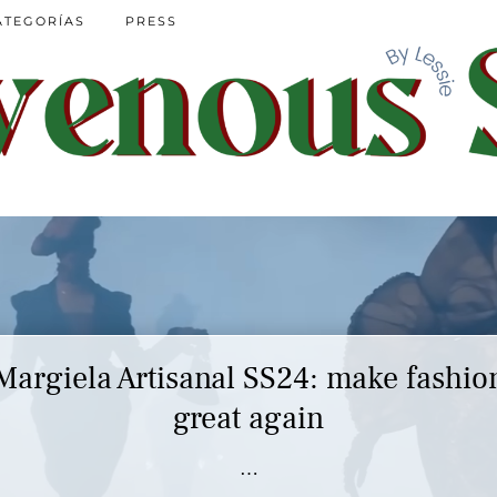
ATEGORÍAS
PRESS
Margiela Artisanal SS24: make fashio
great again
…