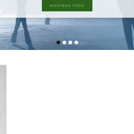
MOSTRAR TODO
•
•
•
•