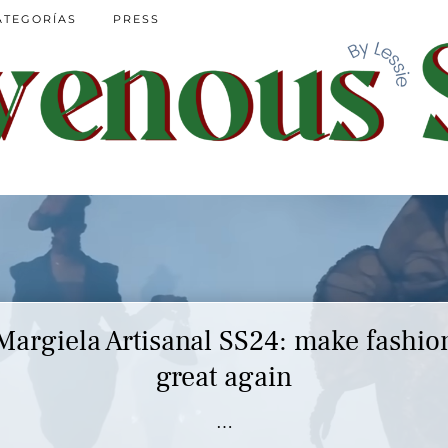
ATEGORÍAS
PRESS
Margiela Artisanal SS24: make fashio
great again
…