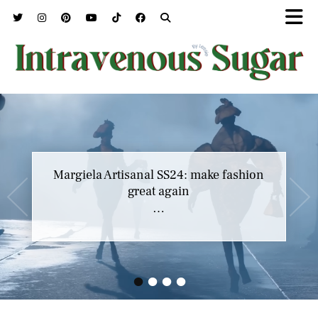
Margiela Artisanal SS24: make fashion
great again
…
•
•
•
•