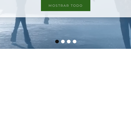
MOSTRAR TODO
•
•
•
•