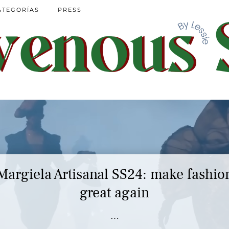
ATEGORÍAS
PRESS
Margiela Artisanal SS24: make fashio
great again
…