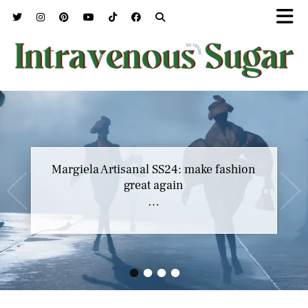
Margiela Artisanal SS24: make fashion
great again
…
•
•
•
•