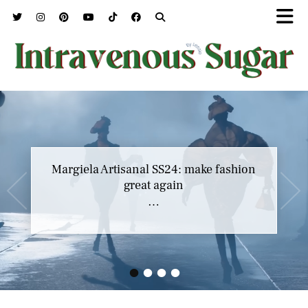
Margiela Artisanal SS24: make fashion
great again
…
•
•
•
•