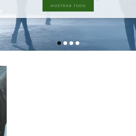
MOSTRAR TODO
•
•
•
•