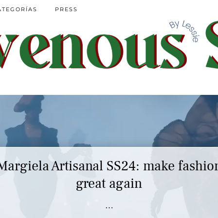
ATEGORÍAS
PRESS
Margiela Artisanal SS24: make fashio
great again
…