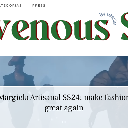
ATEGORÍAS
PRESS
Margiela Artisanal SS24: make fashio
great again
…