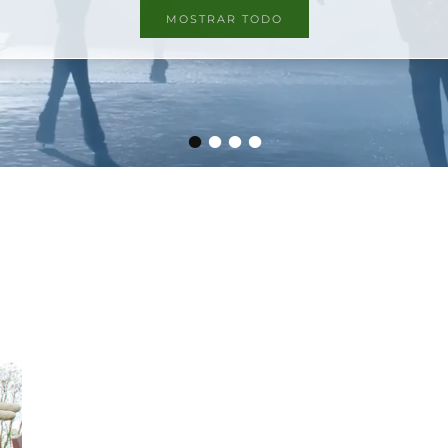
MOSTRAR TODO
•
•
•
•