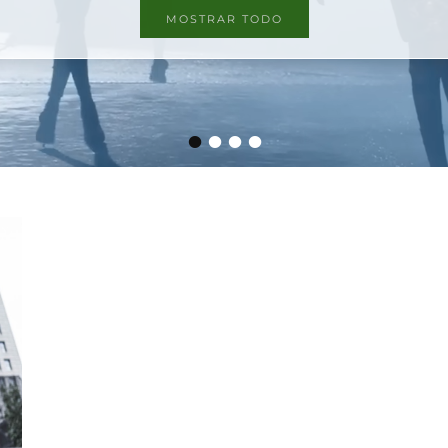
MOSTRAR TODO
•
•
•
•