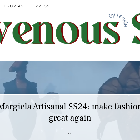
ATEGORÍAS
PRESS
Margiela Artisanal SS24: make fashio
great again
…