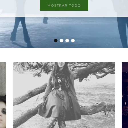
MOSTRAR TODO
•
•
•
•