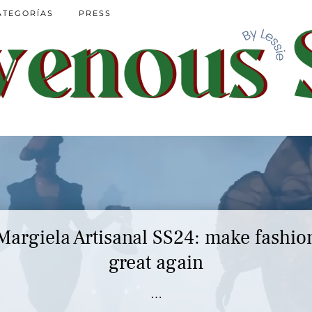
ATEGORÍAS
PRESS
Margiela Artisanal SS24: make fashio
great again
…