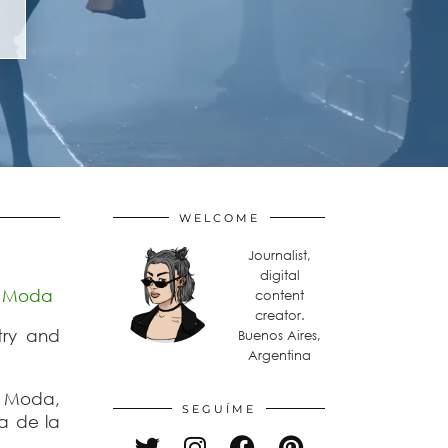
WELCOME
Journalist,
digital
e Moda
content
creator.
try and
Buenos Aires,
Argentina
e Moda,
SEGUÍME
ia de la