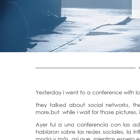
Yesterday i went to a conference with l
they talked about social networks, the
more,but while i wait for those pictures, i
Ayer fui a una conferencia con las a
hablaron sobre las redes sociales, la in
moda y más, asi que mientras espero esas