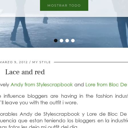
MOSTRAR TODO
MOSTRAR TODO
•
•
•
•
MARZO 9, 2012
MY STYLE
Lace and red
ovely
Andy from Stylescrapbook
and
Lore from Bloc D
 influence bloggers are having in the fashion indus
’ll leave you with the outfit i wore.
dorables Andy de Stylescrapbook y Lore de Bloc D
fluencia que estan teniendo los bloggers en la industr
 fotos les dejo mi outfit del dia.