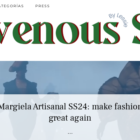
ATEGORÍAS
PRESS
Margiela Artisanal SS24: make fashio
Marc Jacobs SS23 y el buscar confor
en nuestros héroes
great again
…
…