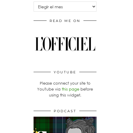
Archivos
READ ME ON
YOUTUBE
Please connect your site to
YouTube via
this page
before
using this widget.
PODCAST