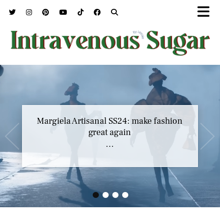
Margiela Artisanal SS24: make fashion
great again
…
•
•
•
•