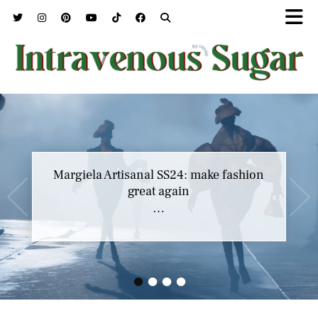
Margiela Artisanal SS24: make fashion
great again
…
•
•
•
•