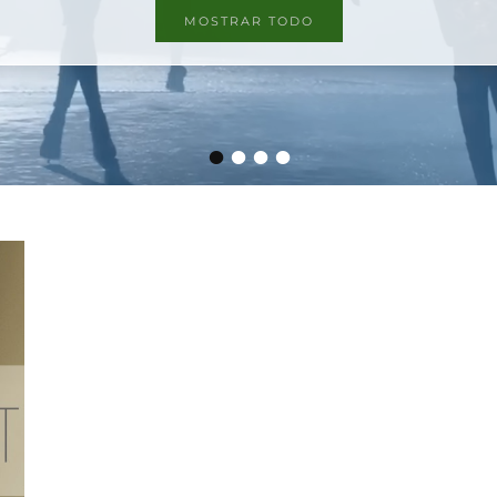
MOSTRAR TODO
•
•
•
•