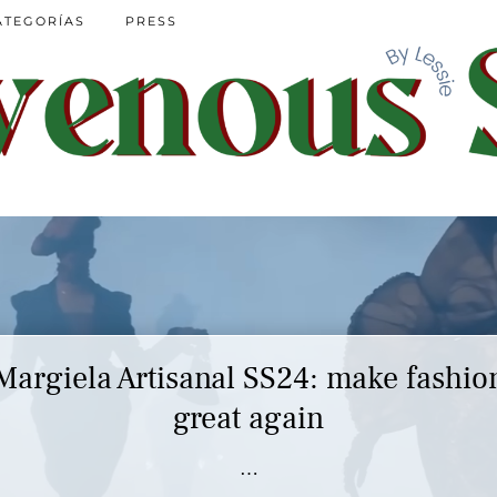
ATEGORÍAS
PRESS
Margiela Artisanal SS24: make fashio
great again
…