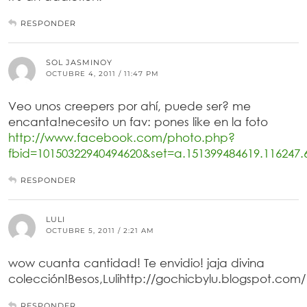
RESPONDER
SOL JASMINOY
OCTUBRE 4, 2011 / 11:47 PM
Veo unos creepers por ahí, puede ser? me
encanta!necesito un fav: pones like en la foto
http://www.facebook.com/photo.php?
fbid=10150322940494620&set=a.151399484619.116247.
RESPONDER
LULI
OCTUBRE 5, 2011 / 2:21 AM
wow cuanta cantidad! Te envidio! jaja divina
colección!Besos,Lulihttp://gochicbylu.blogspot.com/
RESPONDER