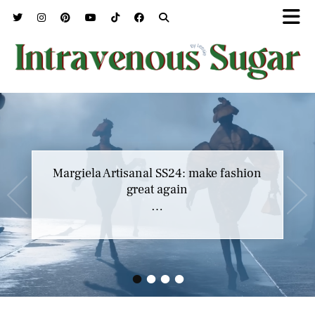
Marc Jacobs SS23 y el buscar confort en
Margiela Artisanal SS24: make fashion
nuestros héroes
great again
…
…
•
•
•
•