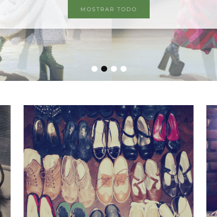
MOSTRAR TODO
•
•
•
•