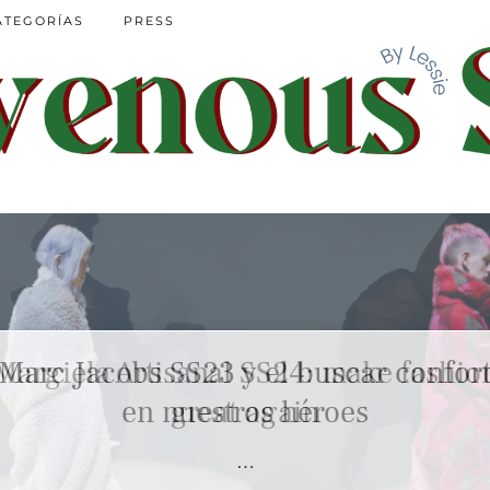
ATEGORÍAS
PRESS
Marc Jacobs SS23 y el buscar confor
en nuestros héroes
…