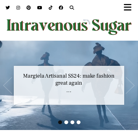
Marc Jacobs SS23 y el buscar confort en
Margiela Artisanal SS24: make fashion
nuestros héroes
great again
…
…
•
•
•
•