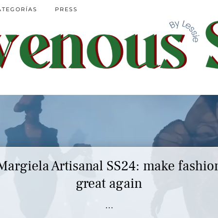
ATEGORÍAS
PRESS
Margiela Artisanal SS24: make fashio
great again
…