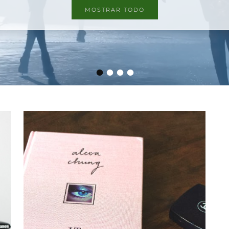
MOSTRAR TODO
•
•
•
•