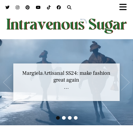
Marc Jacobs SS23 y el buscar confort en
Margiela Artisanal SS24: make fashion
nuestros héroes
great again
…
…
•
•
•
•