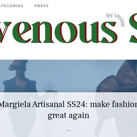
ATEGORÍAS
PRESS
Margiela Artisanal SS24: make fashio
great again
…