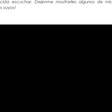
ecida escuchar. Dejenme mostrarles algunos de mi
s suyos!