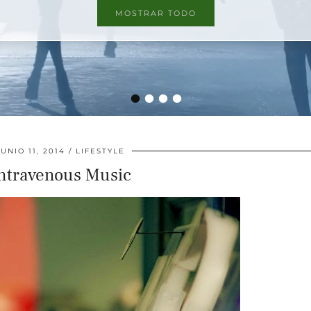
MOSTRAR TODO
•
•
•
•
JUNIO 11, 2014
LIFESTYLE
ntravenous Music