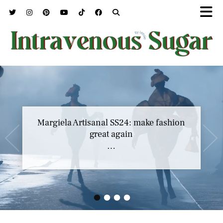
Margiela Artisanal SS24: make fashion
great again
…
•
•
•
•